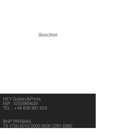
Show More
NEY Gallery&Prints
NIP :
5222885639
TEL :
+48 606 991 653
BNP PARIBAS
73 1750 0012 0000 0000 2291 6882