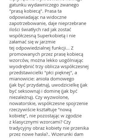
gatunku wydawniczego zwanego
"prasą kobiecą". Prasa ta
odpowiadając na widoczne
zapotrzebowanie, daje nieprzebrane
ilości światłych rad jak zostać
współczesną Superkobietą i nie
załamać się w jarzmie
tej odpowiedzialnej funkcji... Z
promowanych przez prasę kobiecą
wzorców, można lekko uogólniając
wyodrębnić trzy oblicza współczesnej
przedstawicielki "płci pięknej", a
mianowicie: anioła domowego
(jak być przydatną), uwodzicielkę (jak
być seksowną) i dominę (jak być
niezależną). Czy wyzwolone,
nowatorskie, współczesne spojrzenie
rzeczywiście kształtuje "nową
kobietę", nie pozostając w zgodzie
z klasycznymi wzorcami? Czy
tradycyjny obraz kobiety nie przenika
przez nowe hasła?.. Wizerunki dam