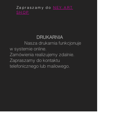
​Zapraszamy do
NEY ART
SHOP
DRUKARNIA
Nasza drukarnia funkcjonuje
w systemie online.
Zamówienia realizujemy zdalnie.
Zapraszamy do kontaktu
telefonicznego lub mailowego.