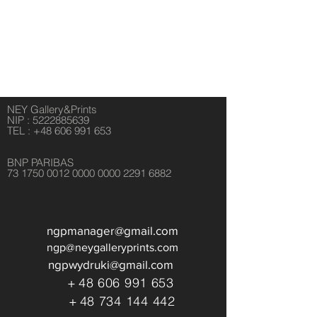
NEY Gallery&Prints
NIP :
5222885639
TEL :
+48 606 991 653
BNP PARIBAS
73 1750 0012 0000 0000 2291 6882
ngpmanager@gmail.com
ngp@neygalleryprints.com
ngpwydruki@gmail.com
+
48 606 991 653
+
48 734 144 442