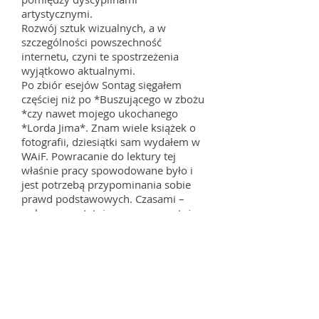
artystycznymi.
Rozwój sztuk wizualnych, a w
szczególności powszechność
internetu, czyni te spostrzeżenia
wyjątkowo aktualnymi.
Po zbiór esejów Sontag sięgałem
częściej niż po *Buszującego w zbożu
*czy nawet mojego ukochanego
*Lorda Jima*. Znam wiele książek o
fotografii, dziesiątki sam wydałem w
WAiF. Powracanie do lektury tej
właśnie pracy spowodowane było i
jest potrzebą przypominania sobie
prawd podstawowych. Czasami –
zwłaszcza ostatnio – powracam też
chętnie do* Przygód plastycznych
fotografii *Urszuli Czartoryskiej. Dwie
stosunkowo stare książki wybrane z
setek tytułów. Dla mnie wciąż ważne.
W latach 80-tych odbyłem wiele
podróży – głównie do Rosji, Francji i
Niemiec – które mocno zaważyły na